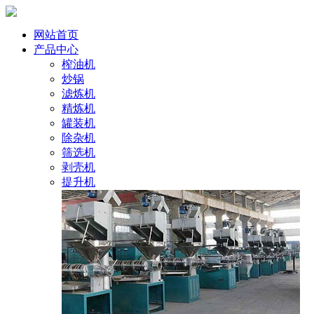
网站首页
产品中心
榨油机
炒锅
滤炼机
精炼机
罐装机
除杂机
筛选机
剥壳机
提升机